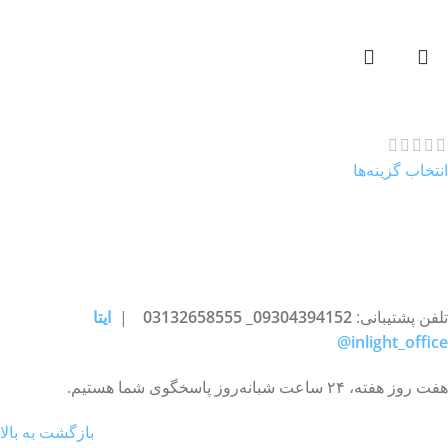
عطر Al ManSeet Top
1.437.000
تومان
–
2.813.000
تومان
انتخاب گزینه‌ها
تلفن پشتیبانی:
09304394152_ 03132658555
|
ایتا
inlight_office@
هفت روز هفته، ۲۴ ساعت شبانه‌روز پاسخگوی شما هستیم.
بازگشت به بالا