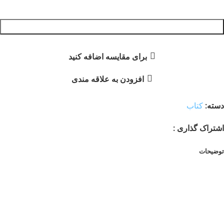
افزودن به سبد خرید
برای مقایسه اضافه کنید
افزودن به علاقه مندی
دسته:
کتاب
اشتراک گذاری :
توضیحات
توضیحات
«صد میدان» اثر ماندگار پیر هرات، خواجه عبدالله انصاری است.
جلد سوم کتاب «شرح صد میدان»، نوشتهٔ آقای «علی مقدم»، اثری
نفیس، کامل و عرفانی است که در ادامهٔ جلد اول و دوم، به شما