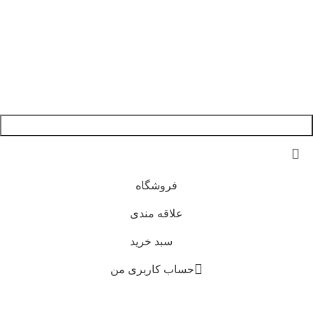
کتاب شرح صد میدان خواجه عبدالله انصاری_جلد سوم
280.000
تومان
250 عدد در انبار
افزودن به سبد خرید
فروشگاه
علاقه مندی
سبد خرید
حساب کاربری من