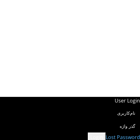
فروشگاه اینترنتی اینلایت
سایت در حال بروزرسانی
ست...
از صبوری و شکیبایی شما سپاسگزاریم
User Login
Lost Password