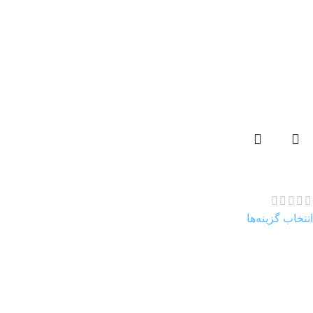
جاشمعی چوبی حباب دار
345.000
تومان
انتخاب گزینه‌ها