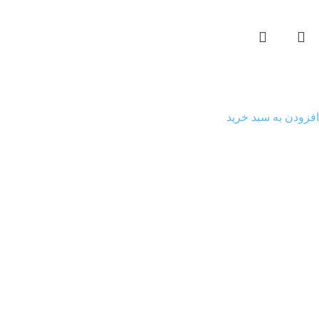
جاشمعی چوبی مربع
90.000
تومان
افزودن به سبد خرید