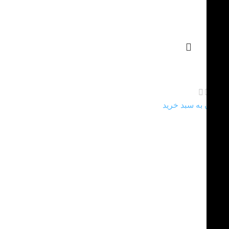
سرمه سنگ با سرمه دان برنجی
925.000
تومان
افزودن به سبد خرید