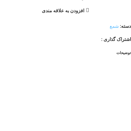
افزودن به علاقه مندی
دسته:
شمع
اشتراک گذاری :
توضیحات
توضیحات
جاشمعی چوبی مربعی
اندازه 6.5 سانیمتر ضخامت 2 سانتیمتر
نقد و بررسی‌ها
هنوز بررسی‌ای ثبت نشده است.
اولین کسی باشید که دیدگاهی می نویسد “جاشمعی چوبی مربع”