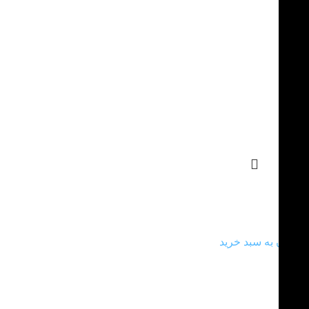
جاشمعی چوبی مربع
90.000
تومان
افزودن به سبد خرید