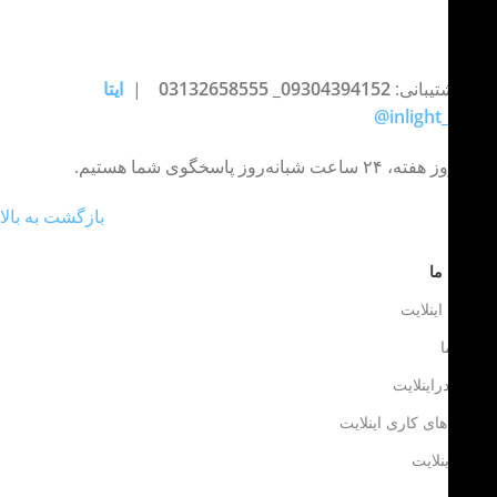
تلفن پشتیبانی:
09304394152_ 03132658555
|
ایتا
inlight_office@
هفت روز هفته، ۲۴ ساعت شبانه‌روز پاسخگوی شما هستیم.
بازگشت به بالا
تماس با ما
تماس با اینلایت
درباره ما
فروش دراینلایت
فرصت های کاری اینلایت
درباره اینلایت